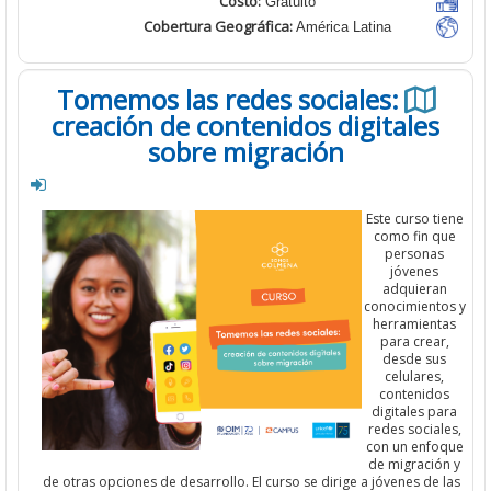
Costo:
Gratuito
Cobertura Geográfica:
América Latina
Tomemos las redes sociales:
creación de contenidos digitale
sobre migración
Este curso 
como fin 
person
jóvene
adquier
conocimien
herramien
para cre
desde s
celulare
contenid
digitales 
redes socia
con un enf
de migraci
de otras opciones de desarrollo. El curso se dirige a jóvenes de