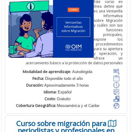
Este curso
línea define 
es una Ventan
Informa
sobre Migrac
y cuáles son 
funcio
principa
expone l
procedimien
para su apert
y operación
ofrece 
acercamiento básico a la protección de datos persona
Modalidad de aprendizaje:
Autodirigida
Fecha:
Disponible todo el año
Duración:
Aproximadamente 3 horas
Idioma:
Español
Costo:
Gratuito
Cobertura Geográfica
:
Mesoamérica y el Caribe
Curso sobre migración para
periodistas y profesionales en