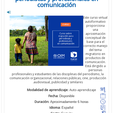
comunicación
Este curso v
autoforma
proporci
una
aproximac
conceptua
base para
correcto m
del tem
migratori
productos
comunicac
Está dirigi
person
profesionales y estudiantes de las disciplinas del periodismo,
comunicación organizacional, relaciones públicas, cine, produc
audiovisual, publicidad y similares.
Modalidad de aprendizaje:
Auto-aprendizaje
Fecha:
Disponible
Duración:
Aproximadamente 6 horas
Idioma:
Español