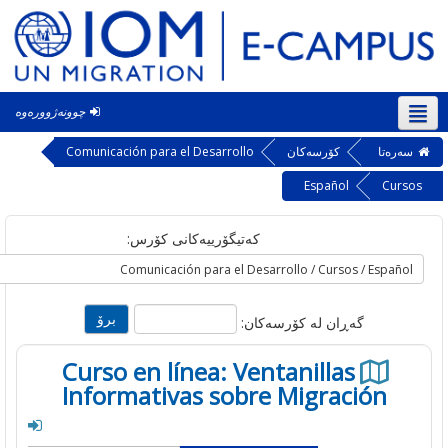
چوونەژوورەوە
‎(ck
ه‌تا
کۆرسەکان
Comunicación para el Desarrollo
Español
Cu
کەتیگۆرییەکانی کۆرس:
گه‌ڕان له‌ کۆرسه‌کان:
Curso en línea: Ventanillas
Informativas sobre Migración