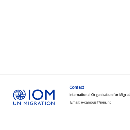
Contact
International Organization for Migra
Email: e-campus@iom.int