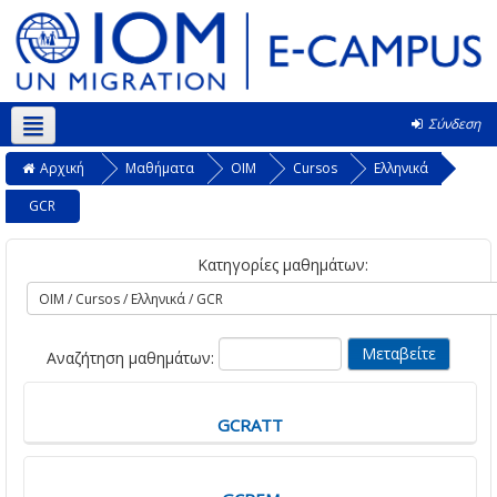
Σύνδεση
Ελληνικά ‎(el)‎
Αρχική
Μαθήματα
OIM
Cursos
Ελληνικά
GCR
Κατηγορίες μαθημάτων:
Αναζήτηση μαθημάτων:
GCRATT