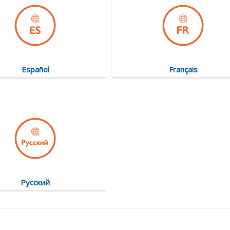
Español
Français
Pусский