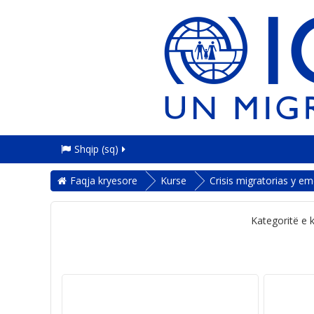
Shqip ‎(sq)‎
Faqja kryesore
Kurse
Crisis migratorias y e
Kategoritë e 