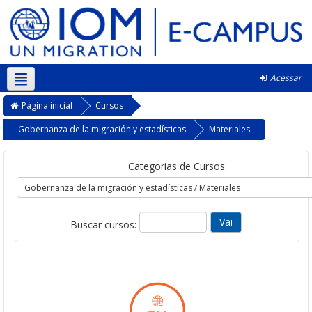
Acessar
Português - Brasil ‎(pt_br)‎
Página inicial
Cursos
Gobernanza de la migración y estadísticas
Materiales
Categorias de Cursos:
Buscar cursos: