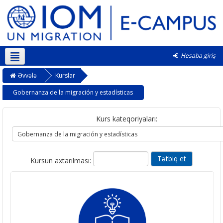
Hesaba giriş
Azərbaycanca ‎(az)‎
Əvvələ
Kurslar
Gobernanza de la migración y estadísticas
Kurs kateqoriyaları:
Kursun axtarılması: