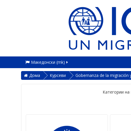
Македонски ‎(mk)‎
Дома
Курсеви
Gobernanza de la migración y
Категории на 