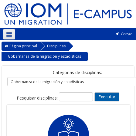
Entrar
Português - Portugal ‎(pt)‎
Página principal
Disciplinas
Gobernanza de la migración y estadísticas
Categorias de disciplinas:
Pesquisar disciplinas: