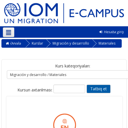
Hesaba giriş
Azərbaycanca ‎(az)‎
Əvvələ
Kurslar
Migración y desarrollo
Materiales
Kurs kateqoriyaları:
Kursun axtarılması: