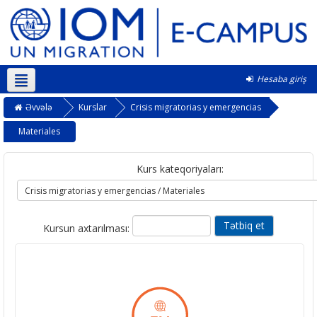
Hesaba giriş
Azərbaycanca ‎(az)‎
Əvvələ
Kurslar
Crisis migratorias y emergencias
Materiales
Kurs kateqoriyaları:
Kursun axtarılması: