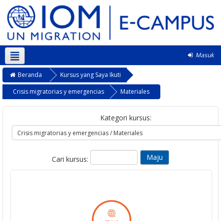
Masuk
Bahasa Indonesia ‎(id)‎
Beranda
Kursus yang Saya Ikuti
Crisis migratorias y emergencias
Materiales
Kategori kursus:
Cari kursus: