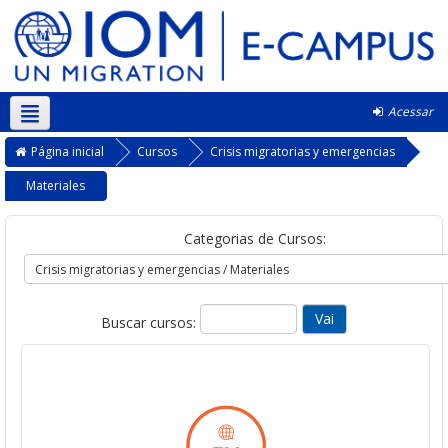
Acessar
Português - Brasil ‎(pt_br)‎
Página inicial
Cursos
Crisis migratorias y emergencias
Materiales
Categorias de Cursos:
Buscar cursos: