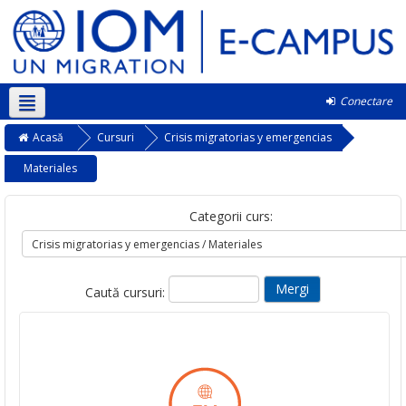
Conectare
Română ‎(ro)‎
Acasă
Cursuri
Crisis migratorias y emergencias
Materiales
Categorii curs:
Caută cursuri: