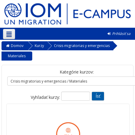
Prihlásiť sa
Slovenčina ‎(sk)‎
Domov
Kurzy
Crisis migratorias y emergencias
Materiales
Kategórie kurzov:
Vyhľadať kurzy: