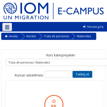
Hesaba giriş
Azərbaycanca ‎(az)‎
Əvvələ
Kurslar
Trata de personas
Materiales
Kurs kateqoriyaları:
Kursun axtarılması: