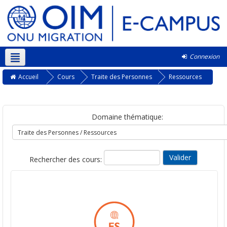
Connexion
Français ‎(fr)‎
Accueil
Cours
Traite des Personnes
Ressources
Domaine thématique:
Rechercher des cours: