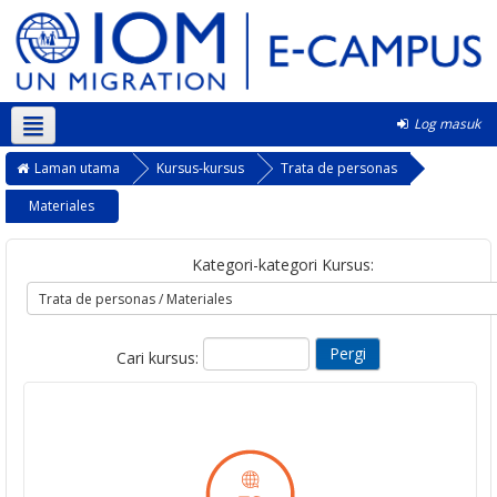
Log masuk
Bahasa Melayu ‎(ms)‎
Laman utama
Kursus-kursus
Trata de personas
Materiales
Kategori-kategori Kursus:
Cari kursus: