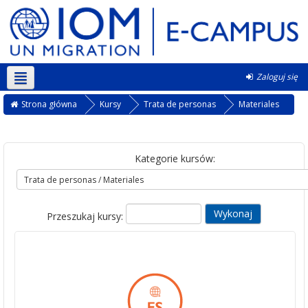
Zaloguj się
Polski ‎(pl)‎
Strona główna
Kursy
Trata de personas
Materiales
Kategorie kursów:
Przeszukaj kursy: