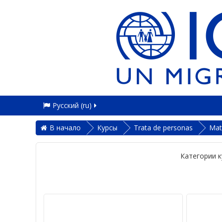
Русский ‎(ru)‎
В начало
Курсы
Trata de personas
Mat
Категории к