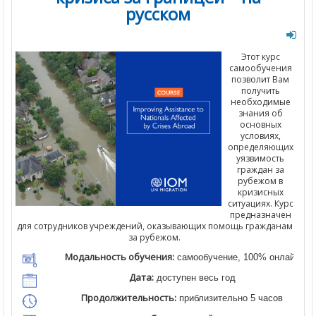
русском
Этот курс
самообучения
позволит Вам
получить
необходимые
знания об
основных
условиях,
определяющих
уязвимость
граждан за
рубежом в
кризисных
ситуациях. Курс
предназначен
для сотрудников учреждений, оказывающих помощь гражданам
за рубежом.
Модальность обучения:
самообучение, 100% онлайн
Дата:
доступен весь год
Продолжительность:
приблизительно 5 часов