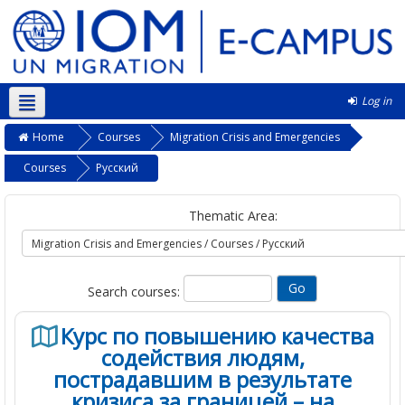
Log in
English ‎(en)‎
Home
Courses
Migration Crisis and Emergencies
Courses
Pусский
Thematic Area:
Search courses:
Курс по повышению качества
содействия людям,
пострадавшим в результате
кризиса за границей – на