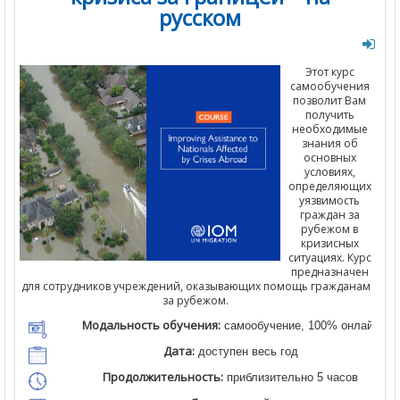
русском
Этот курс
самообучения
позволит Вам
получить
необходимые
знания об
основных
условиях,
определяющих
уязвимость
граждан за
рубежом в
кризисных
ситуациях. Курс
предназначен
для сотрудников учреждений, оказывающих помощь гражданам
за рубежом.
Модальность обучения:
самообучение, 100% онлайн
Дата:
доступен весь год
Продолжительность:
приблизительно 5 часов