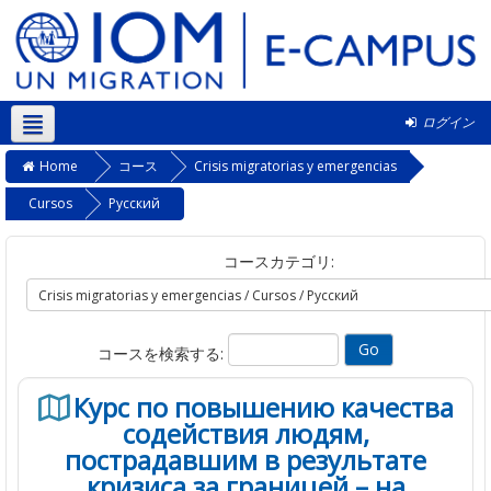
ログイン
日本語 ‎(ja)‎
Home
コース
Crisis migratorias y emergencias
Cursos
Pусский
コースカテゴリ:
コースを検索する:
Курс по повышению качества
содействия людям,
пострадавшим в результате
кризиса за границей – на