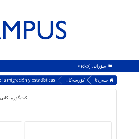
سۆرانی ‎(ckb)‎
سه‌ره‌تا
کۆرسەکان
la migración y estadísticas
کەتیگۆرییەکانی