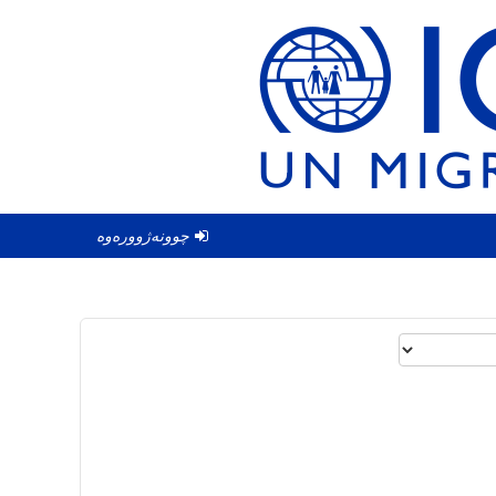
چوونەژوورەوە