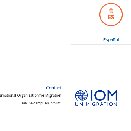
Español
Contact
ernational Organization for Migration
Email: e-campus@iom.int