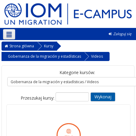
Zaloguj się
Polski ‎(pl)‎
Strona główna
Kursy
Gobernanza de la migración y estadísticas
Videos
Kategorie kursów:
Przeszukaj kursy: