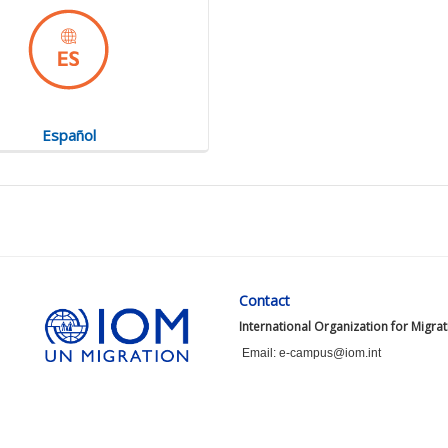
Español
Contact
International Organization for Migra
Email: e-campus@iom.int