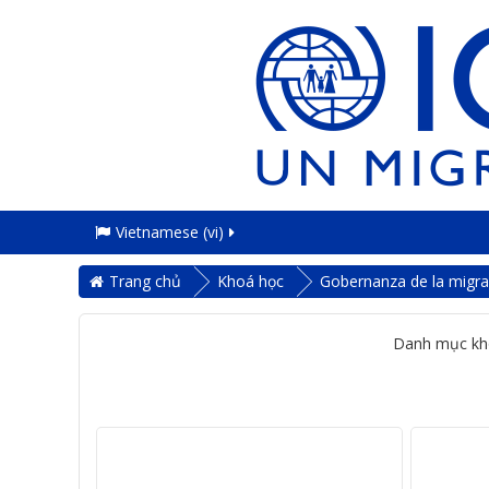
Vietnamese ‎(vi)‎
Trang chủ
Khoá học
Gobernanza de la migrac
Danh mục kh