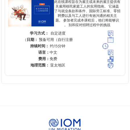
此在
线课程旨在为雇主或未来的雇主提
关雇用移民家庭工人的实用指南。
它
了与就业条款和条件、国际劳工标准、
聘费以及与工人进行有效沟通的相关
题。
参加者完成本课程后，他们将能
。
别和应对招聘过程中的挑
战
学习方式：
自定进度
日期：
预备可用（自行注册）
持续时间：
约15分钟
语言：
中文
费用：
免费
地理范围：
亚太地区