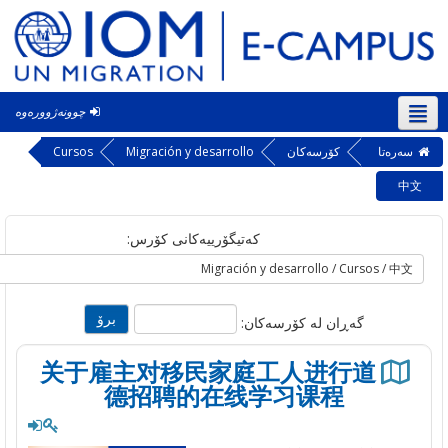
چوونەژوورەوە
‎(ck
ه‌تا
کۆرسەکان
Migración y desarrollo
Cursos
کەتیگۆرییەکانی کۆرس:
گه‌ڕان له‌ کۆرسه‌کان:
关于雇主对移民家庭工人进行道
德招聘的在线学习课程