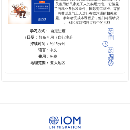
关雇用移民家庭工人的实用指南。
它
了与就业条款和条件、国际劳工标准、
聘费以及与工人进行有效沟通的相关
题。
参加者完成本课程后，他们将能
。
别和应对招聘过程中的挑
战
学习方式：
自定进度
日期：
预备可用（自行注册）
持续时间：
约15分钟
语言：
中文
费用：
免费
地理范围：
亚太地区