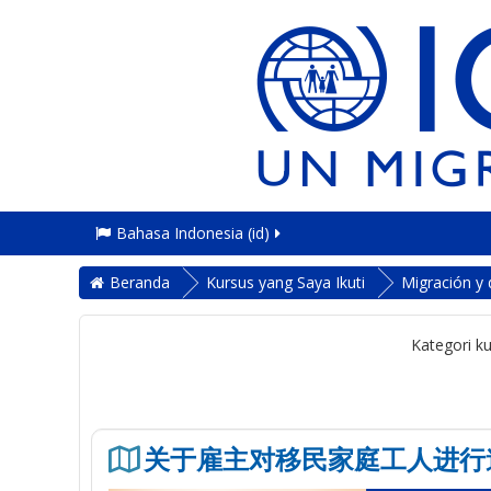
Bahasa Indonesia ‎(id)‎
Beranda
Kursus yang Saya Ikuti
Migración y 
Kategori ku
关于雇主对移民家庭工人进行