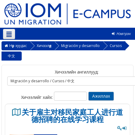
Нэвтрэх
Монгол ‎(mn)‎
Нүүр хуудас
Хичээлүүд
Migración y desarrollo
Cursos
中文
Хичээлийн ангиллууд:
Хичээлийг хайх:
关于雇主对移民家庭工人进行道
德招聘的在线学习课程