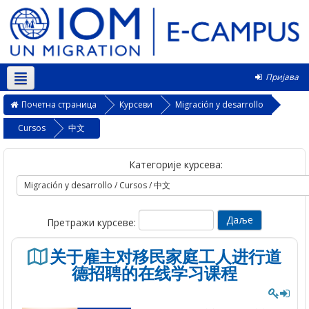
Пријава
Српски ‎(sr_cr)‎
Почетна страница
Курсеви
Migración y desarrollo
Cursos
中文
Категорије курсева:
Претражи курсеве:
关于雇主对移民家庭工人进行道
德招聘的在线学习课程