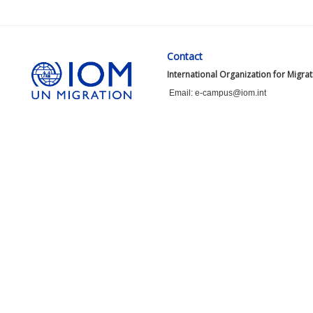
Contact
International Organization for Migra
Email: e-campus@iom.int