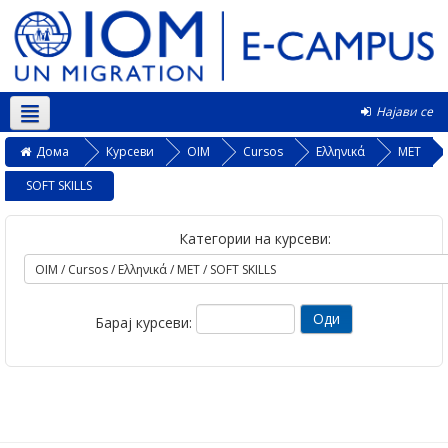
Најави се
Македонски ‎(mk)‎
Дома
Курсеви
OIM
Cursos
Ελληνικά
MET
SOFT SKILLS
Категории на курсеви:
Барај курсеви: