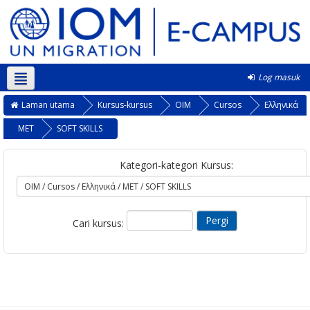
Log masuk
Bahasa Melayu ‎(ms)‎
Laman utama
Kursus-kursus
OIM
Cursos
Ελληνικά
MET
SOFT SKILLS
Kategori-kategori Kursus:
Cari kursus: