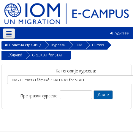
Пријава
Српски ‎(sr_cr)‎
Почетна страница
Курсеви
OIM
Cursos
Ελληνικά
GREEK A1 for STAFF
Категорије курсева:
Претражи курсеве: