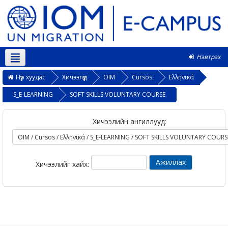
Нэвтрэх
Монгол ‎(mn)‎
Нүүр хуудас
Хичээлүүд
OIM
Cursos
Ελληνικά
S_E-LEARNING
SOFT SKILLS VOLUNTARY COURSE
Хичээлийн ангиллууд:
Хичээлийг хайх: