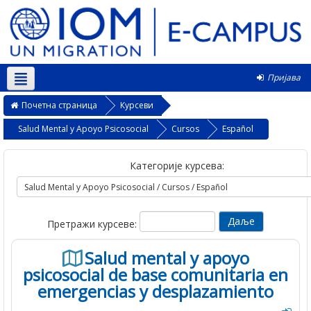
Пријава
Српски ‎(sr_cr)‎
Почетна страница
Курсеви
Salud Mental y Apoyo Psicosocial
Cursos
Español
Категорије курсева:
Претражи курсеве:
Salud mental y apoyo
psicosocial de base comunitaria en
emergencias y desplazamiento