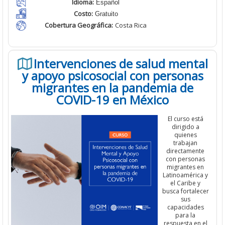
Idioma:
Español
Costo:
Gratuito
Cobertura Geográfica
:
Costa Rica
Intervenciones de salud mental
y apoyo psicosocial con personas
migrantes en la pandemia de
COVID-19 en México
El curso está
dirigido a
quienes
trabajan
directamente
con personas
migrantes en
Latinoamérica y
el Caribe y
busca fortalecer
sus
capacidades
para la
respuesta en el