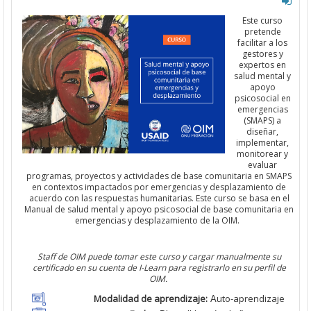
Este curso
pretende
facilitar a los
gestores y
expertos en
salud mental y
apoyo
psicosocial
en
emergencia
s
(
SMAPS
) a
diseñar,
implementar,
monitorear y
evaluar
programas, proyectos y actividades
de base
comunitaria
en
SMAPS
en contextos impactados por emergencias y
desplazamiento
de
acuerdo con las respuestas humanitarias.
Este curso se basa en el
Manual de salud
mental y apoyo psicosocial
de base
comunitari
a
en
emergencia
s
y
desplazamiento
de la
OIM
.
Staff de
OIM
puede tomar este curso y cargar manualmente su
certificado en su cuenta de I-
Learn
para registrarlo en su perfil de
OIM
.
Modalidad de aprendizaje:
uto-aprendizaje
A