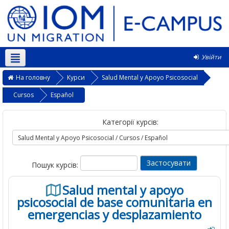
Увійти
Українська ‎(uk)‎
На головну
Курси
Salud Mental y Apoyo Psicosocial
Cursos
Español
Категорії курсів:
Пошук курсів:
Salud mental y apoyo
psicosocial de base comunitaria en
emergencias y desplazamiento