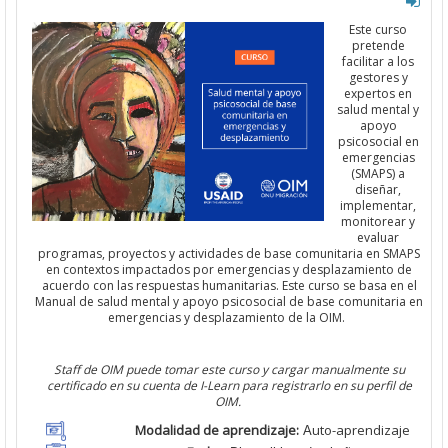
Este curso
pretende
facilitar a los
gestores y
expertos en
salud mental y
apoyo
psicosocial
en
emergencia
s
(
SMAPS
) a
diseñar,
implementar,
monitorear y
evaluar
programas, proyectos y actividades
de base
comunitaria
en
SMAPS
en contextos impactados por emergencias y
desplazamiento
de
acuerdo con las respuestas humanitarias.
Este curso se basa en el
Manual de salud
mental y apoyo psicosocial
de base
comunitari
a
en
emergencia
s
y
desplazamiento
de la
OIM
.
Staff de
OIM
puede tomar este curso y cargar manualmente su
certificado en su cuenta de I-
Learn
para registrarlo en su perfil de
OIM
.
Modalidad de aprendizaje:
uto-aprendizaje
A