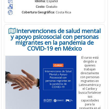
Idioma:
Español
Costo:
Gratuito
Cobertura Geográfica
:
Costa Rica
Intervenciones de salud mental
y apoyo psicosocial con personas
migrantes en la pandemia de
COVID-19 en México
El curso está
dirigido a
quienes
trabajan
directamente
con personas
migrantes en
Latinoamérica y
el Caribe y
busca fortalecer
sus
capacidades
para la
respuesta en el