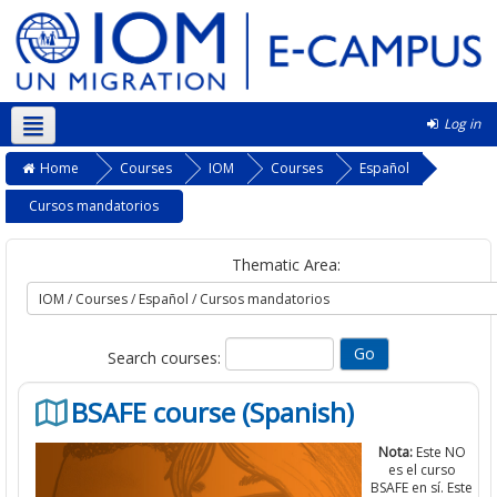
Log in
English ‎(en)‎
Home
Courses
IOM
Courses
Español
Cursos mandatorios
Thematic Area:
Search courses:
BSAFE course (Spanish)
Nota:
Este NO
es el curso
BSAFE en sí. Este