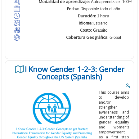
Modalidad de aprendizaje:
Autoaprendizaje. 100% En 
Fecha:
Disponible todo el año
Duración:
hora
1
Idioma:
Español
Costo:
Gratuito
Cobertura Geográfica:
Global
I Know Gender 1-2-3: Gender
Concepts (Spanish)
This course aims
to develop
and/or
strengthen
awareness and
understanding of
gender equality
and women’s
empowerment
as a first step