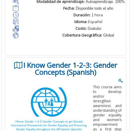
Modalidad de aprendizaje:
Autoaprendizaje. 100% En 
Fecha:
Disponible todo el año
Duración:
hora
1
Idioma:
Español
Costo:
Gratuito
Cobertura Geográfica:
Global
I Know Gender 1-2-3: Gender
Concepts (Spanish)
This course aims
to develop
and/or
strengthen
awareness and
understanding of
gender equality
and women’s
empowerment
as a first step