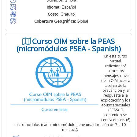
Duración:
1 hora
Idioma:
Español
Costo:
Gratuito
Cobertura Geográfica
:
Global
Curso OIM sobre la PEAS
(micromódulos PSEA - Spanish)
En este curso
virtual
reflexionará
sobre los
mensajes clave
de la OIM acerca
acerca de la
prevención y la
respuesta a la
explotación y los
abusos sexuales
(PEAS). El
contenido se
centra en seis (6)
micromódulos (cada micromódulo tiene una duración de 7 a 10
minutos).