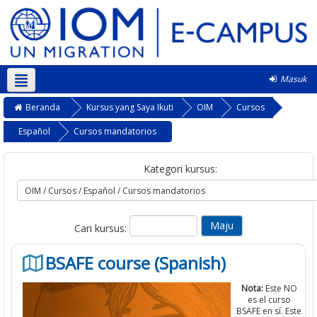
Masuk
Bahasa Indonesia ‎(id)‎
Beranda
Kursus yang Saya Ikuti
OIM
Cursos
Español
Cursos mandatorios
Kategori kursus:
Cari kursus:
BSAFE course (Spanish)
Nota:
Este NO
es el curso
BSAFE en sí. Este