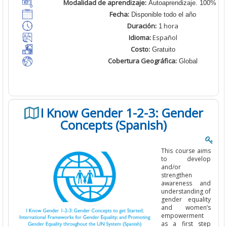
Modalidad de aprendizaje:
Autoaprendizaje. 100% En 
Fecha:
Disponible todo el año
Duración:
hora
1
Idioma:
Español
Costo:
Gratuito
Cobertura Geográfica:
Global
I Know Gender 1-2-3: Gender
Concepts (Spanish)
This course aims
to develop
and/or
strengthen
awareness and
understanding of
gender equality
and women’s
empowerment
as a first step