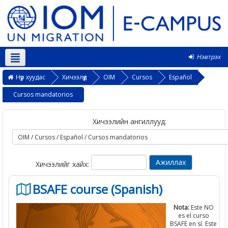
Нэвтрэх
Монгол ‎(mn)‎
Нүүр хуудас
Хичээлүүд
OIM
Cursos
Español
Cursos mandatorios
Хичээлийн ангиллууд:
Хичээлийг хайх:
BSAFE course (Spanish)
Nota:
Este NO
es el curso
BSAFE en sí. Este