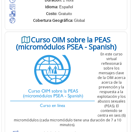
Duración:
1 hora
Idioma:
Español
Costo:
Gratuito
Cobertura Geográfica
:
Global
Curso OIM sobre la PEAS
(micromódulos PSEA - Spanish)
En este curso
virtual
reflexionará
sobre los
mensajes clave
de la OIM acerca
acerca de la
prevención y la
respuesta a la
explotación y los
abusos sexuales
(PEAS). El
contenido se
centra en seis (6)
micromódulos (cada micromódulo tiene una duración de 7 a 10
minutos).