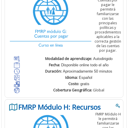
Cuentas por
pagar le
permitirá
familiarizarse
con las
principales
políticas y
procedimientos
aplicables a la
correcta gestión
de las cuentas
por pagar.
Modalidad de aprendizaje:
Autodirigido
Fecha:
Disponible online todo el año
Duración:
Aproximadamente 50 minutos
Idioma:
Español
Costo:
gratis
Cobertura
Geográfica:
Global
FMRP Módulo H: Recursos
FMRP Módulo H
le permitirá
familiarizarse
con las