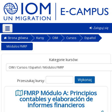
Zaloguj się
Polski ‎(pl)‎
Strona główna
Kursy
OIM
Cursos
Español
Módulos FMRP
Kategorie kursów:
Przeszukaj kursy:
FMRP Módulo A: Principios
contables y elaboración de
informes financieros