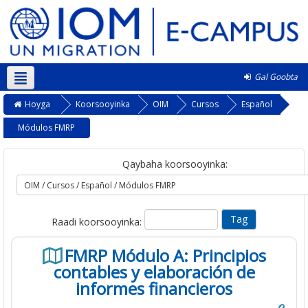
Gal Goobta
Soomaali ‎(so)‎
Hoyga
Koorsooyinka
OIM
Cursos
Español
Módulos FMRP
Qaybaha koorsooyinka:
Raadi koorsooyinka:
FMRP Módulo A: Principios
contables y elaboración de
informes financieros