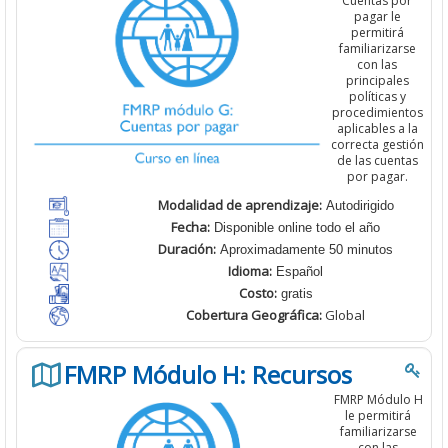
Cuentas por
pagar le
permitirá
familiarizarse
con las
principales
políticas y
procedimientos
aplicables a la
correcta gestión
de las cuentas
por pagar.
Modalidad de aprendizaje:
Autodirigido
Fecha:
Disponible online todo el año
Duración:
Aproximadamente 50 minutos
Idioma:
Español
Costo:
gratis
Cobertura
Geográfica:
Global
FMRP Módulo H: Recursos
FMRP Módulo H
le permitirá
familiarizarse
con las