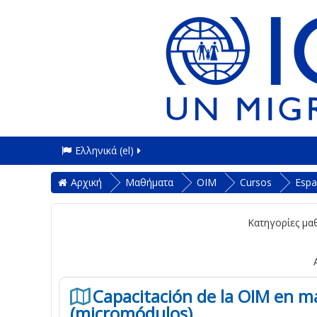
Ελληνικά ‎(el)‎
Αρχική
Μαθήματα
OIM
Cursos
Espa
Κατηγορίες μα
Capacitación de la OIM en ma
(micromódulos)