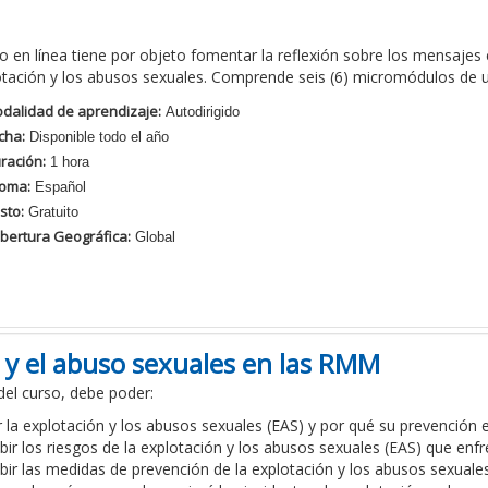
o en línea tiene por objeto fomentar la reflexión sobre
los
mensajes 
otación y los abusos sexuales.
C
omprende
seis (6) micromódulos
de 
dalidad de aprendizaje:
Autodirigido
cha:
Disponible todo el año
ración:
1 hora
ioma:
Español
sto:
Gratuito
bertura Geográfica:
Global
ón y el abuso sexuales en las RMM
 del curso, debe poder:
ir la explotación y los abusos sexuales (EAS) y por qué su prevención es
ibir los riesgos de la explotación y los abusos sexuales (EAS) que enfr
ibir las medidas de prevención de la explotación y los abusos sexuales