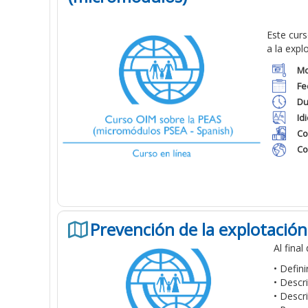
Este curs
a
la expl
Mo
Fe
Du
Id
Co
Co
Prevención de la explotaci
Al final
• Defin
• Descr
• Descr