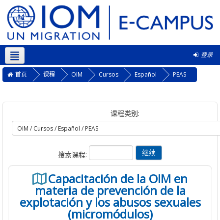
登录
简体中文 ‎(zh_cn)‎
首页
课程
OIM
Cursos
Español
PEAS
课程类别:
搜索课程:
Capacitación de la OIM en
materia de prevención de la
explotación y los abusos sexuales
(micromódulos)