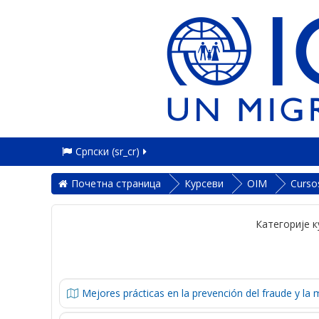
Српски ‎(sr_cr)‎
Почетна страница
Курсеви
OIM
Curso
Категорије к
Mejores prácticas en la prevención del fraude y la