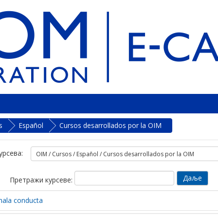
s
Español
Cursos desarrollados por la OIM
урсева:
Претражи курсеве:
 mala conducta