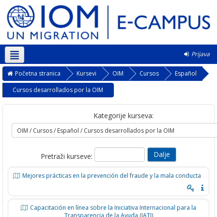
Prijava
Srpski ‎(sr_lt)‎
Početna stranica
Kursevi
OIM
Cursos
Español
Cursos desarrollados por la OIM
Kategorije kurseva:
Pretraži kurseve:
Mejores prácticas en la prevención del fraude y la mala conducta
Capacitación en línea sobre la Iniciativa Internacional para la
Transparencia de la Ayuda (IATI)