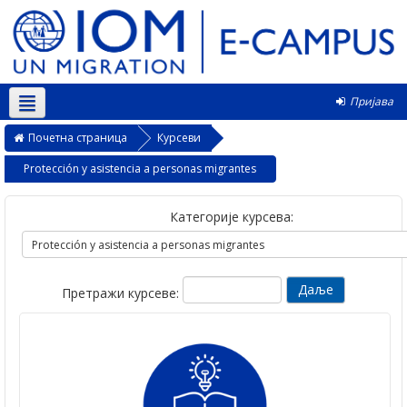
Пријава
Српски ‎(sr_cr)‎
Почетна страница
Курсеви
Protección y asistencia a personas migrantes
Категорије курсева:
Претражи курсеве: