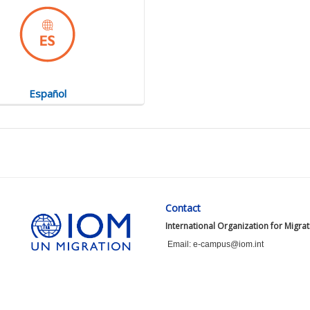
Español
Contact
International Organization for Migra
Email: e-campus@iom.int