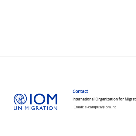
Contact
International Organization for Migra
Email: e-campus@iom.int