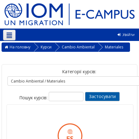
Увійти
Українська ‎(uk)‎
На головну
Курси
Cambio Ambiental
Materiales
Категорії курсів:
Пошук курсів: