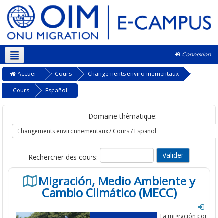
Connexion
Français ‎(fr)‎
Accueil
Cours
Changements environnementaux
Cours
Español
Domaine thématique:
Rechercher des cours:
Migración, Medio Ambiente y
Cambio Climático (MECC)
La migración por